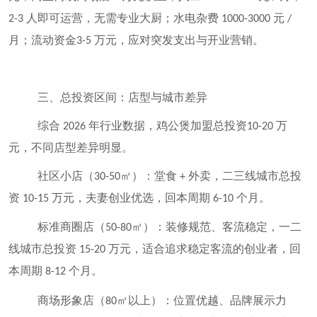
人即可运营，无需专业大厨；水电杂费
元
2-3
1000-3000
/
月；流动资金
万元，应对突发支出与开业营销。
3-5
三、总投资区间：店型与城市差异
综合
年行业数据，鸡公煲加盟总投资
万
2026
10-20
元，不同店型差异明显。
社区小店（
㎡）：堂食
外卖，二三线城市总投
30-50
+
资
万元，夫妻创业优选，回本周期
个月。
10-15
6-10
标准商圈店（
㎡）：装修规范、客流稳定，一二
50-80
线城市总投资
万元，适合追求稳定客流的创业者，回
15-20
本周期
个月。
8-12
商场形象店（
㎡以上）：位置优越、品牌展示力
80