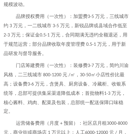
规模波动。
品牌授权费用（一次性）：加盟费
万元，三线城市
3-5
约
万元，一二线城市
万元，新锐品牌或县域合作低至
3
3-5
万元；保证金
万元，合同期满无违约全额退还，用
2-3
0.5-1
于规范运营；部分品牌收取年度管理费
万元，用于新
0.5-1
品研发与督导服务。
门店筹建费用（一次性）：装修费
万元，简约川渝
3-7
风格，二三线城市
元
㎡，
㎡小店性价比最
800-1200
/
30-50
高；设备费
万元，含煲具、厨房设备、冷藏柜、收银系
3-6
统等，总部可提供集采渠道降低成本；首批物料
万元，
1-3
核心酱料、鸡肉、配菜及包装，总部统一配送保障口味稳
定。
运营储备费用（月度
预留）：社区店月租
+
3000-8000
元，商业街或商场店
万元以上；人工
元
月，
1
6000-12000
/