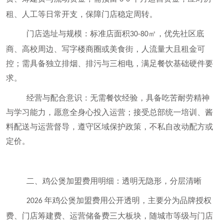
租、人工等日常开支，保障门店稳定周转。
门店选址与规模：标准店面积
㎡，优先社区底
30-80
商、高校周边、写字楼商圈或美食街，人流量大且租金可
控；需具备独立排烟、排污与三相电，满足餐饮基础硬件要
求。
经营与配合意识：无需餐饮经验，具备吃苦耐劳精神
与学习能力，愿意全身心投入运营；接受总部统一培训、酱
料配送与运营督导，遵守区域保护政策，不私自改动配方或
定价。
二、鸡公煲加盟费用明细：透明无隐形，分层清晰
年鸡公煲加盟费用公开透明，主要分为品牌授权
2026
费、门店筹建费、运营储备费三大板块，随城市等级与门店