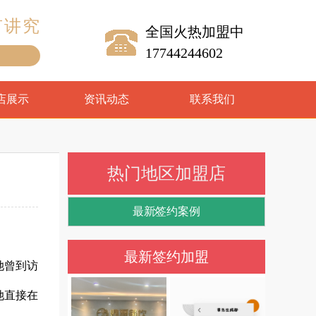
有讲究
全国火热加盟中
17744244602
！
店展示
资讯动态
联系我们
热门地区加盟店
2024年8月7日云南
2024年5月17日 四川
最新签约案例
罗女士签约辣不哆
成都覃总成功签约
鸡公煲
辣不哆鸡公煲
。
最新签约加盟
她曾到访
她直接在