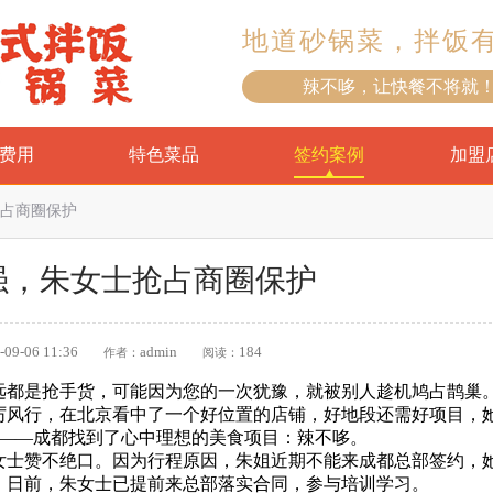
地道砂锅菜，拌饭
辣不哆，让快餐不将就
费用
特色菜品
签约案例
加盟
占商圈保护
强，朱女士抢占商圈保护
-09-06 11:36
admin
184
作者：
阅读：
远都是抢手货，可能因为您的一次犹豫，就被别人趁机鸠占鹊巢
厉风行，在北京看中了一个好位置的店铺，好地段还需好项目，
都——成都找到了心中理想的美食项目：辣不哆。
女士赞不绝口。因为行程原因，朱姐近期不能来成都总部签约，
。日前，朱女士已提前来总部落实合同，参与培训学习。