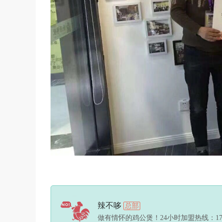
辣不哆
总部
做有情怀的鸡公煲！24小时加盟热线：17744